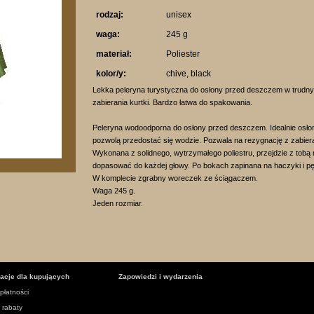
rodzaj:
unisex
waga:
245 g
materiał:
Poliester
kolor/y:
chive, black
Lekka peleryna turystyczna do osłony przed deszczem w trudn
zabierania kurtki. Bardzo łatwa do spakowania.
Peleryna wodoodporna do osłony przed deszczem. Idealnie osłon
pozwolą przedostać się wodzie. Pozwala na rezygnację z zabiera
Wykonana z solidnego, wytrzymałego poliestru, przejdzie z tobą
dopasować do każdej głowy. Po bokach zapinana na haczyki i pę
W komplecie zgrabny woreczek ze ściągaczem.
Waga 245 g.
Jeden rozmiar.
macje dla kupujących
Zapowiedzi i wydarzenia
płatności
i rabaty