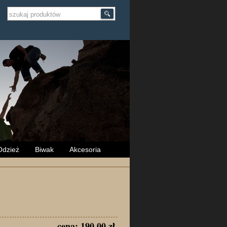
Odzież
Biwak
Akcesoria
cena: 190.00 zł.