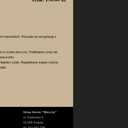
ych warunkach. Pozwala na rezygnację z
i w czasie deszczu. Podklejone szwy nie
nia kurtki.
 niejeden szlak. Regulowany kaptur można
telki.
Sklep Górski "Wierchy"
ul. Garbarska 4
31-009 Kraków,
tel. 531 652 058,