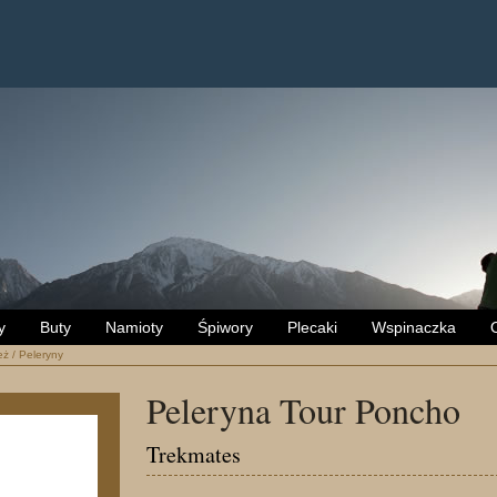
y
Buty
Namioty
Śpiwory
Plecaki
Wspinaczka
eż
/
Peleryny
Peleryna Tour Poncho
Trekmates