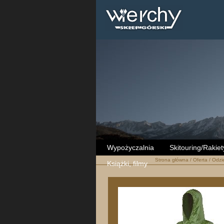
Wypożyczalnia
Skitouring/Rakiet
Strona główna
/
Oferta
/
Odzi
Książki, filmy