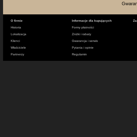
Gwaranc
O firmie
Informacje dla kupujących
Za
Historia
Formy płatności
Lokalizacja
Zniżki i rabaty
Klienci
Gwarancja i serwis
Właściciele
Pytania i opinie
Partnerzy
Regulamin