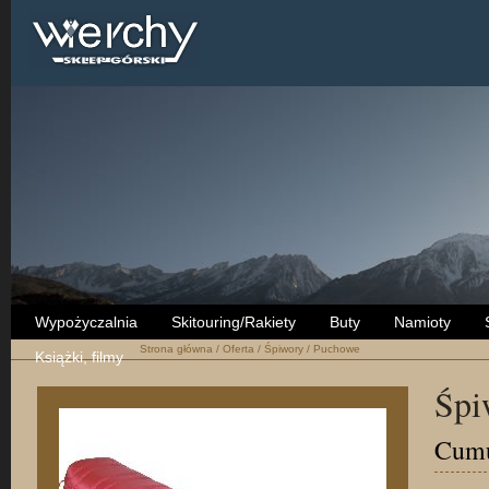
Wypożyczalnia
Skitouring/Rakiety
Buty
Namioty
Strona główna
/
Oferta
/
Śpiwory
/
Puchowe
Książki, filmy
Śpi
Cumu