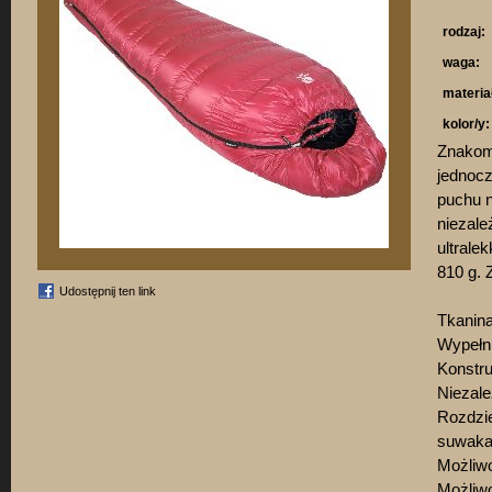
rodzaj:
waga:
materia
kolor/y:
Znakomi
jednocz
puchu 
niezale
ultrale
810 g.
Udostępnij ten link
Tkanin
Wypełni
Konstr
Niezale
Rozdzi
suwak
Możliwo
Możliwo