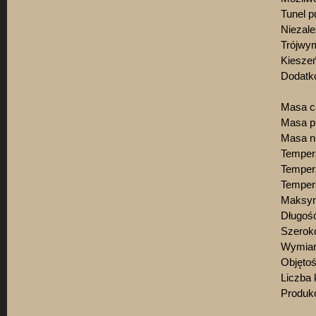
Tunel 
Niezale
Trójwy
Kiesze
Dodatk
Masa ca
Masa p
Masa ni
Tempera
Tempera
Tempera
Maksym
Długoś
Szeroko
Wymiar
Objętoś
Liczba
Produko