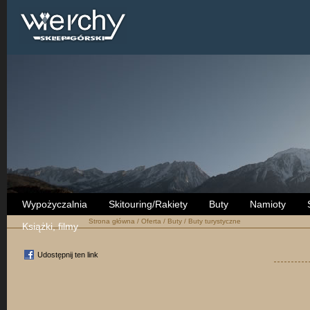
Wypożyczalnia
Skitouring/Rakiety
Buty
Namioty
Strona główna
/
Oferta
/
Buty
/
Buty turystyczne
Książki, filmy
Udostępnij ten link