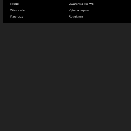
Klienci
Gwarancja i serwis
Właściciele
Pytania i opinie
Partnerzy
Regulamin