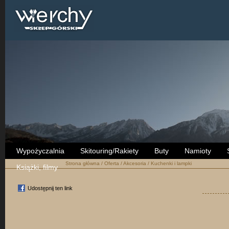
Wypożyczalnia
Skitouring/Rakiety
Buty
Namioty
Strona główna
/
Oferta
/
Akcesoria
/
Kuchenki i lampki
Książki, filmy
Udostępnij ten link