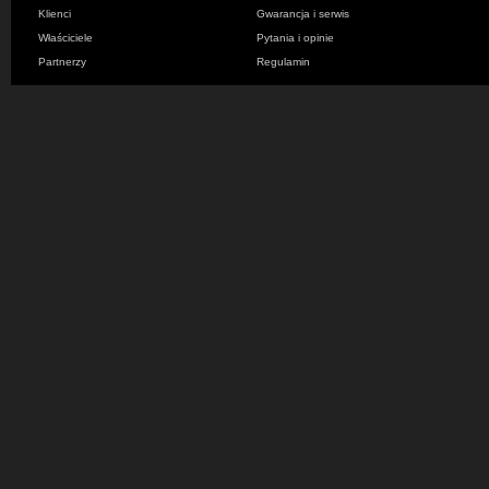
Klienci
Gwarancja i serwis
Właściciele
Pytania i opinie
Partnerzy
Regulamin